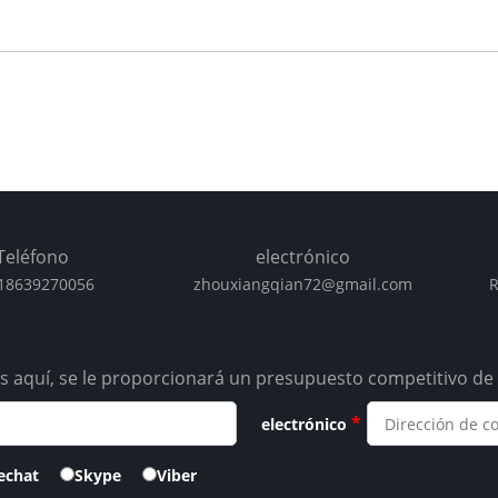
Teléfono
electrónico
18639270056
zhouxiangqian72@gmail.com
R
 aquí, se le proporcionará un presupuesto competitivo de 
*
electrónico
echat
Skype
Viber