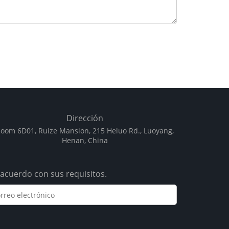
Dirección
oom 6D01, Ruize Mansion, 215 Heluo Rd., Luoyang,
Henan, China
acuerdo con sus requisitos.