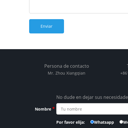
Persona de contacto
Mr. Zhou Xiangqian
+86
No dude en dejar sus necesidades
*
Nombre
Por favor elija:
Whatsapp
W