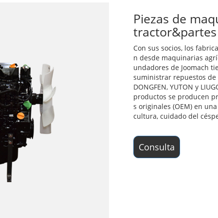
Piezas de maqu
tractor&partes
Con sus socios, los fabri
n desde maquinarias agríc
undadores de Joomach tie
suministrar repuestos de
DONGFEN, YUTON y LIUGON
productos se producen pr
s originales (OEM) en una
cultura, cuidado del céspe
Consulta