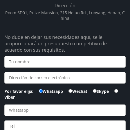
Dirección
Room 6D01, Ruize Mansion, 215 Heluo Rd., Luoyang, Henan, C
hina
No dude en dejar sus necesidades aquí, se le
proporcionará un presupuesto competitivo de
acuerdo con sus requisitos.
Por favor elija:
Whatsapp
Wechat
Skype
Viber