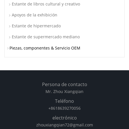
Estante de libros cultural y creativo
Apoyos de la exhibición
Estante de hipermercado
Estante de supermercado mediano
Piezas, componentes & Servicio OEM
Persona de contacto
Mr. Zhou Xiangqian
Teléfono
+8618639270056
electrónico
zhouxiangqian72@gmail.com