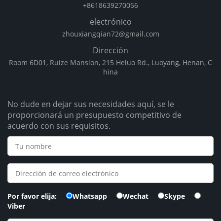
+8618639270056
electrónico
zhouxiangqian72@gmail.com
Dirección
Room 6D01, Ruize Mansion, 215 Heluo Rd., Luoyang, Henan, C
hina
No dude en dejar sus necesidades aquí, se le
proporcionará un presupuesto competitivo de
acuerdo con sus requisitos.
Por favor elija:
Whatsapp
Wechat
Skype
Viber