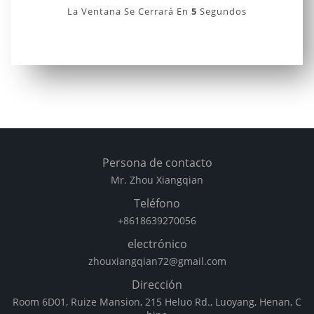
Gracias Por Su Envío, Recibirá Una Respuesta En
24 Horas.
La Ventana Se Cerrará En
5
Segundos