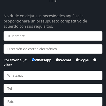
Persona de contacto
Mr. Zhou Xiangqian
Teléfono
+8618639270056
electrónico
zhouxiangqian72@gmail.com
Dirección
Room 6D01, Ruize Mansion, 215 Heluo Rd., Luoyang, Henan, C
hina
No dude en dejar sus necesidades aquí, se le
proporcionará un presupuesto competitivo de
acuerdo con sus requisitos.